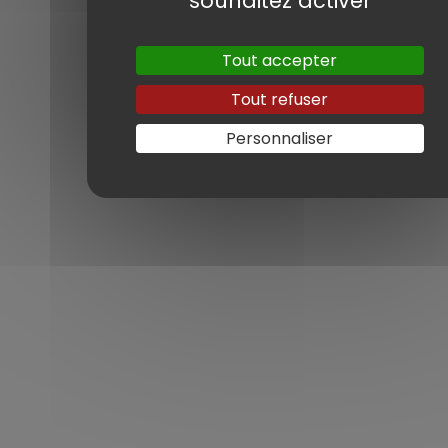
souhaitez activer
pratique ou encore un véhicule haut de
gamme introuvable sur le marché français,
nous vous proposons des annonces
Tout accepter
détaillées, avec toutes les informations
Tout refuser
essentielles : marque, modèle, motorisation,
kilométrage, année, couleur et options.
Personnaliser
En complément de la vente, nous vous
accompagnons dans l’ensemble des
démarches administratives liées à
l’importation et à l’immatriculation de votre
voiture. Avec Car Addict Import, vous
bénéficiez d’un service clé en main,
transparent et personnalisé.
Nous pouvons aussi vous
accompagner dans une recherche sur
mesure.