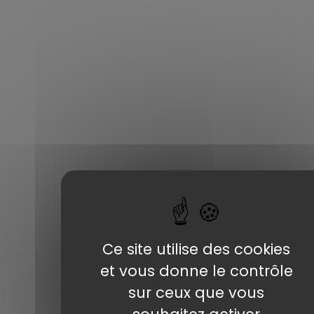
Explorez dès maintenant nos véhicules
disponibles et trouvez celui qui
correspond à vos besoins et à vos
envies.
Découvrez la sélection de voitures
Notre métier
d’occasion importées proposée par Car
Addict Import. Chaque modèle présenté ici
Financements
a été rigoureusement choisi pour son état,
Nos tarifs
sa fiabilité et ses équipements, afin de vous
garantir une expérience d’achat en toute
Nos services
Ce site utilise des cookies
sérénité.
et vous donne le contrôle
Que vous recherchiez une berline
sur ceux que vous
confortable, un SUV familial, une citadine