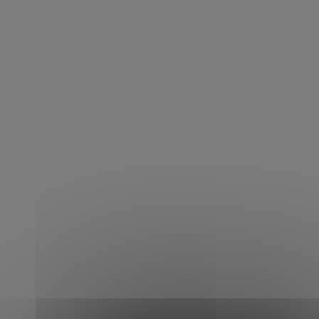
Accueil
Nos livraisons
Porsche 718 Cayman 300 ch
Livrée le 21 décembre 2023
Porsche 718 Cayman
Notre métier