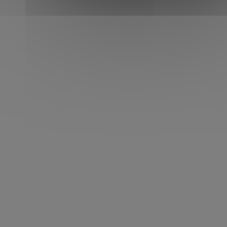
Très belle économie réalisée par notre
client
Un grand merci à Anthony pour sa
confiance en nos services
d’accompagnement à l’achat.
MARQUE
Porsche
MODÈLE
718 Cayman