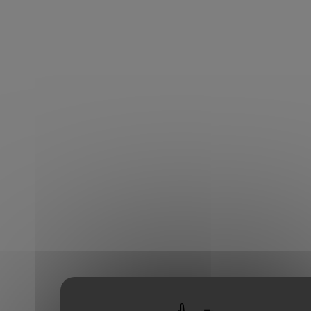
Accueil
Nos livraisons
Mercedes A250 4Matic Pack AMG 224 ch
Livrée le 14 septembre 2023
Mercedes A250 4Matic
Notre métier
Pack AMG 224 ch
Financements