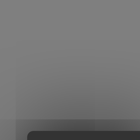
Accueil
Nos livraisons
Cupra Formentor VZ Hybrid 245 ch
Livrée le 6 juin 2024
Cupra Formentor VZ
Hybrid 245 ch
Livraison de ce Cupra Formentor VZ Hybrid
Notre métier
245 ch de Juin 2021 avec seulement 21 400
Financements
kms.