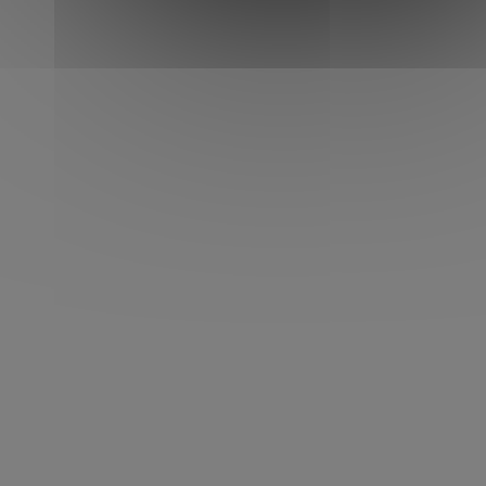
reconnaissance des panneaux, etc...
Son prix obtenu chez BMW Allemagne : 52
850 €
Prix France chez BMW à équivalence : 56
000 €
Véhicule sous garantie constructeur
Europe.
Un grand merci à Alexandre pour sa
confiance en nos services
d’accompagnement à l’achat.
MARQUE