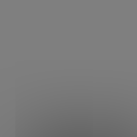
Accueil
Nos livraisons
BMW 330d Touring xDrive M Sport 286 ch
Livrée le 2 juillet 2025
BMW 330d Touring