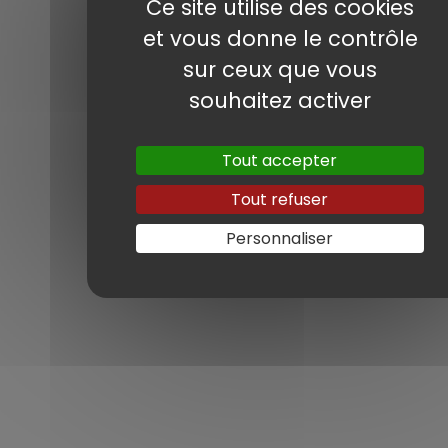
Ce site utilise des cookies
Ses principaux équipements : Toit ouvrant
et vous donne le contrôle
panoramique, caméra de recul, attelage,
sur ceux que vous
régulateur de vitesse, sièges chauffants
souhaitez activer
avant et arrière, son Bang et Olufsen,
keyless, jantes 21 pouces, assistance aux
Tout accepter
angles morts, etc...
Tout refuser
Son prix obtenu en Allemagne : 37 450€
Prix France à équivalence : 41 000€
Personnaliser
Merci à Julien pour sa confiance
concernant cet accompagnement à
l’achat.
MARQUE