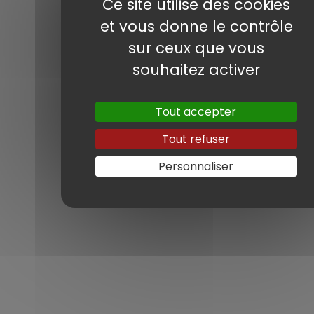
Ce site utilise des cookies
et vous donne le contrôle
Récupération et livraison de cette
sur ceux que vous
splendide Audi RS6 Performance 605 ch de
souhaitez activer
Septembre 2016 avec 88 000 kms.
Freins céramique, Matrix LED, Keyless ......
Tout accepter
Véhicule sortant de concession Audi
Tout refuser
Allemagne avec garantie constructeur
européenne de 12 mois.
Personnaliser
Prix 🇩🇪 à 56 630 €
Prix 🇫🇷 à équivalence 73 000 €
Superbe affaire de notre client Almir, un
grand merci à lui de sa confiance.
MARQUE