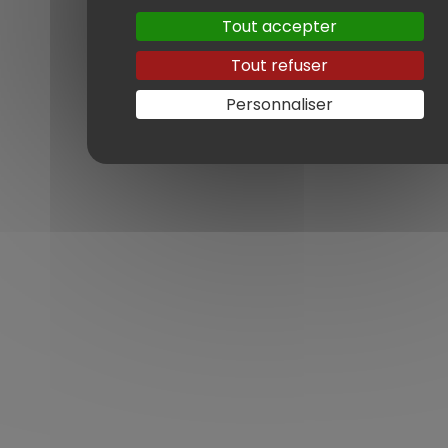
assistance aux angles morts, Lane Assist,
Tout accepter
feux LED, etc.
Tout refuser
Prix en sortie concession 🇩🇪 : 55 000€
Prix 🇫🇷 à équivalence : 65 000€ et aucune
Personnaliser
en gris Nardo sur le marché français au
moment de la vente.
Un grand grand merci à notre client pour
sa confiance.
MARQUE
Audi
MODÈLE