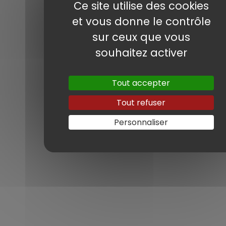
Ce site utilise des cookies
2019, 45 TDI 231 ch avec seulement 8 300
et vous donne le contrôle
kms.
sur ceux que vous
Ses principaux équipements : Feux LED
souhaitez activer
Matrix, caméra de recul, attelage, Apple
Carplay, ACC, sièges chauffants, Keyless,
Tout accepter
reconnaissance des panneaux assistance
Tout refuser
aux angles morts, Audi Side Assist, etc....
Prix en concession Audi allemande : 45
Personnaliser
830€
Prix France à équivalence : 49 000€
Très belle économie faite par notre client,
le véhicule est sous garantie constructeur
jusqu’en Novembre 2024.
Merci à Olivier pour sa confiance envers