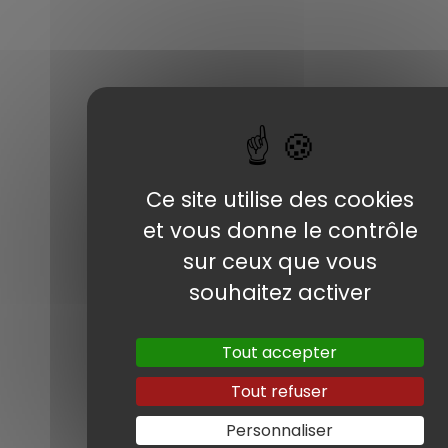
Livrée le 19 octobre 2021
Notre métier
Audi A4 Allroad
Financements
Quattro 190 ch
Nos tarifs
Nos services
Ce site utilise des cookies
Récupération et livraison de cette belle
et vous donne le contrôle
Audi A4 Allroad Quattro 190 ch de
sur ceux que vous
décembre 2017, 115 500 kms.
souhaitez activer
Ses principaux équipements : Intérieur cuir
alcantara, caméra de recul, attelage, clim
Tout accepter
3 zones, feux LED Matrix, ACC, toit ouvrant
panoramique, reconnaissance des
Tout refuser
panneaux, etc.
Personnaliser
Prix en sortie concession Audi 🇩🇪 : 25