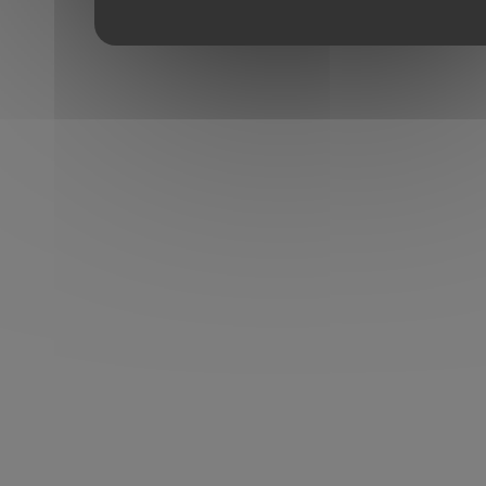
800€
Prix 🇫🇷 à équivalence : 28 500€
Véhicule garanti 12 mois.
Merci à notre client de sa confiance.
MARQUE
Audi
MODÈLE
A4 Allroad